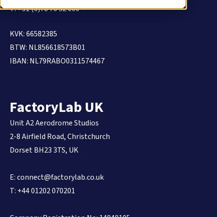
T: +31 (0)78 76 32 000
KVK: 66582385
BTW: NL856618573B01
IBAN: NL79RABO0311574467
FactoryLab UK
Unit A2 Aerodrome Studios
2-8 Airfield Road,
Christchurch
Dorset BH23 3TS, UK
E:
connect@factorylab.co.uk
T: +44 01202 070201