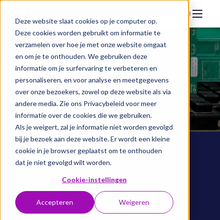
Deze website slaat cookies op je computer op.
Deze cookies worden gebruikt om informatie te
Oplossingen
verzamelen over hoe je met onze website omgaat
Waarmee kunnen we helpen?
en om je te onthouden. We gebruiken deze
Support
Contact
informatie om je surfervaring te verbeteren en
Over FactoryLab
personaliseren, en voor analyse en meetgegevens
over onze bezoekers, zowel op deze website als via
Contact
Plan een call
andere media. Zie ons Privacybeleid voor meer
Webshop
informatie over de cookies die we gebruiken.
Als je weigert, zal je informatie niet worden gevolgd
bij je bezoek aan deze website. Er wordt een kleine
+31(0) 78 76 32 000
cookie in je browser geplaatst om te onthouden
FactoryLab B.V.
dat je niet gevolgd wilt worden.
Plan een call
Lindtsedijk 54 3336LE
Cookie-instellingen
Inloggen online dashboard
Zwijndrecht, Nederland
Accepteren
Weigeren
E:
info@factorylab.nl